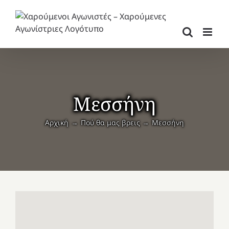
Μετάβαση
στο
περιεχόμενο
Μεσσήνη
Αρχική
Πού θα μας βρεις
Μεσσήνη