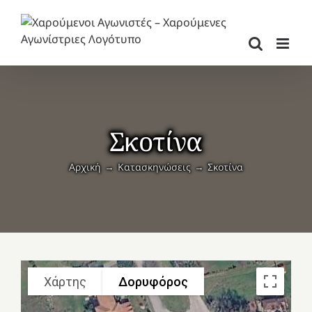
Μετάβαση
στο
περιεχόμενο
Σκοτίνα
Αρχική
Κατασκηνώσεις
Σκοτίνα
Χάρτης
Δορυφόρος