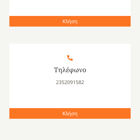
Κλήση
Τηλέφωνο
2352091582
Κλήση