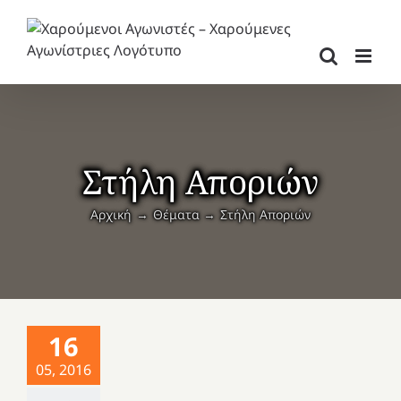
Μετάβαση
στο
περιεχόμενο
Στήλη Αποριών
Αρχική
Θέματα
Στήλη Αποριών
16
05, 2016