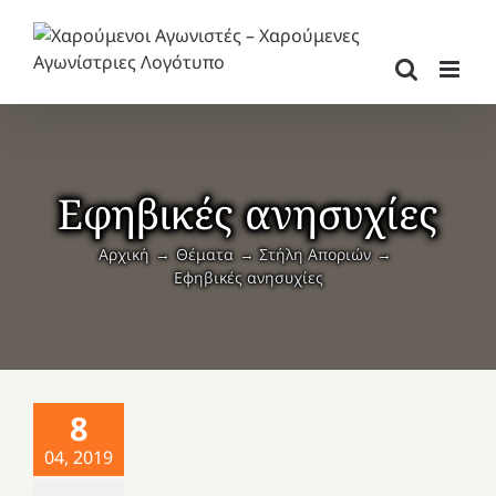
Μετάβαση
στο
περιεχόμενο
Εφηβικές ανησυχίες
Αρχική
Θέματα
Στήλη Αποριών
Εφηβικές ανησυχίες
8
04, 2019