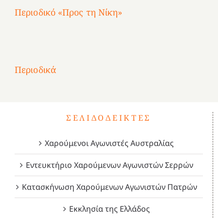
Περιοδικό «Προς τη Νίκη»
Αφιέρωμα
στην
1
Επανάσταση
Σύμψυχοι,
Σύμψυχοι,
Σύμψυχοι,
2
του
Δεκέμβριος
Μάιος
Μάρτιος
Περιοδικά
3
1821
2023!
2023!
2023!
4
ΣΕΛΙΔΟΔΕΊΚΤΕΣ
Χαρούμενοι Αγωνιστές Αυστραλίας
Εντευκτήριο Χαρούμενων Αγωνιστών Σερρών
Κατασκήνωση Χαρούμενων Αγωνιστών Πατρών
Εκκλησία της Ελλάδος