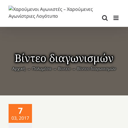
Μετάβαση
στο
περιεχόμενο
Βίντεο διαγωνισμών
Αρχική
Πολυμέσα
Βίντεο
Βίντεο διαγωνισμών
7
03, 2017