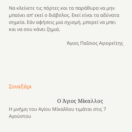
Να κλείνετε τις πόρτες και τα παράθυρα να μην
μπαίνει απ’ εκεί ο διάβολος. Εκεί είναι τα αδύνατα
σημεία. Εάν αφήσεις μια σχισμή, μπορεί να μπει
και να σου κάνει ζημιά.
Άγιος Παΐσιος Αγιορείτης
Με
τραγούδι
Συναξάρι
Μια
και
Κατασκηνωτικές
χρονιά
καρδιά
στιγμές
Ο Άγιος Μίκαλλος
αναμνήσεων…
στο
από
Η μνήμη του Αγίου Μίκαλλου τιμάται στις 7
ένα
Νοσοκομείο
το
Αγούστου
καλοκαίρι
“Ερυθρός
Ελληνικό
προσμονής!
Σταυρός”!
2025!