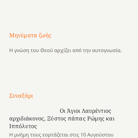
Μηνύματα ζωής
Η γνώση του Θεού αρχίζει από την αυτογνωσία.
Με
Συναξάρι
τραγούδι
Μια
και
Κατασκηνωτικές
Οι Άγιοι Λαυρέντιος
χρονιά
καρδιά
στιγμές
αρχιδιάκονος, Ξύστος πάπας Ρώμης και
αναμνήσεων…
στο
από
Ιππόλυτος
ένα
Νοσοκομείο
το
Η μνήμη τους εορτάζεται στις 10 Αυγούστου
καλοκαίρι
“Ερυθρός
Ελληνικό