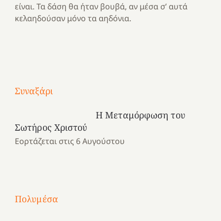
είναι. Τα δάση θα ήταν βουβά, αν μέσα σ’ αυτά
κελαηδούσαν μόνο τα αηδόνια.
Με
τραγούδι
Συναξάρι
Μια
και
Κατασκηνωτικές
χρονιά
καρδιά
στιγμές
Η Μεταμόρφωση του
αναμνήσεων…
στο
από
Σωτήρος Χριστού
ένα
Νοσοκομείο
το
Εορτάζεται στις 6 Αυγούστου
καλοκαίρι
“Ερυθρός
Ελληνικό
προσμονής!
Σταυρός”!
2025!
|
|
|
1
Χαρούμενες
Χαρούμενες
Χαρούμενες
«50
2
Αγωνίστριες
Αγωνίστριες
Αγωνίστριες
χρόνια
Πολυμέσα
3
Αθηνών
Αθηνών
Αθηνών
καρτερούμεν»
4