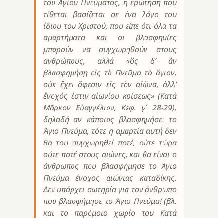
του Αγίου Πνεύματος, η ερώτηση που
τίθεται βασίζεται σε ένα λόγο του
ίδιου του Χριστού, που είπε ότι όλα τα
αμαρτήματα και οι βλασφημίες
μπορούν να συγχωρηθούν στους
ανθρώπους, αλλά «ὃς δ’ ἂν
βλασφημήσῃ εἰς τὸ Πνεῦμα τὸ ἅγιον,
οὐκ ἔχει ἄφεσιν εἰς τὸν αἰῶνα, ἀλλ’
ἔνοχός ἐστιν αἰωνίου κρίσεως» (Κατά
Μᾶρκον Εὐαγγέλιον, Κεφ. γ΄ 28-29),
δηλαδή αν κάποιος βλασφημήσει το
Άγιο Πνεύμα, τότε η αμαρτία αυτή δεν
θα του συγχωρηθεί ποτέ, ούτε τώρα
ούτε ποτέ στους αιώνες, και θα είναι ο
άνθρωπος που βλασφήμησε το Άγιο
Πνεύμα ένοχος αιώνιας καταδίκης.
Δεν υπάρχει σωτηρία για τον άνθρωπο
που βλασφήμησε το Άγιο Πνεύμα! (βλ.
και το παρόμοιο χωρίο του Κατά