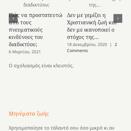
Πώς να προστατευτώ
Δεν με γεμίζει η
Τα
από τους
Χριστιανική ζωή και
πε
πνευματικούς
δεν με ικανοποιεί ο
γε
κινδύνους του
στόχος της…
στ
διαδικτύου;
18 Δεκεμβρίου, 2020
|
2
12
Comments
6 Μαρτίου, 2021
Ο σχολιασμός είναι κλειστός.
Μηνύματα ζωής
Χρησιμοποίησε το τάλαντό σου όσο μικρό κι αν