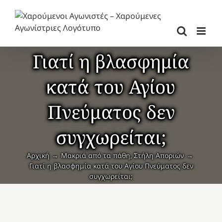
Μετάβαση
στο
περιεχόμενο
Γιατί η βλασφημία
κατά του Αγίου
Πνεύματος δεν
συγχωρείται;
Αρχική
Μακριά από τα πάθη
Στήλη Αποριών
Γιατί η βλασφημία κατά του Αγίου Πνεύματος δεν
συγχωρείται;