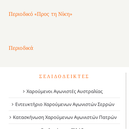
Περιοδικό «Προς τη Νίκη»
Αφιέρωμα
στην
1
Επανάσταση
Σύμψυχοι,
Σύμψυχοι,
Σύμψυχοι,
2
του
Δεκέμβριος
Μάιος
Μάρτιος
Περιοδικά
3
1821
2023!
2023!
2023!
4
ΣΕΛΙΔΟΔΕΊΚΤΕΣ
Χαρούμενοι Αγωνιστές Αυστραλίας
Εντευκτήριο Χαρούμενων Αγωνιστών Σερρών
Κατασκήνωση Χαρούμενων Αγωνιστών Πατρών