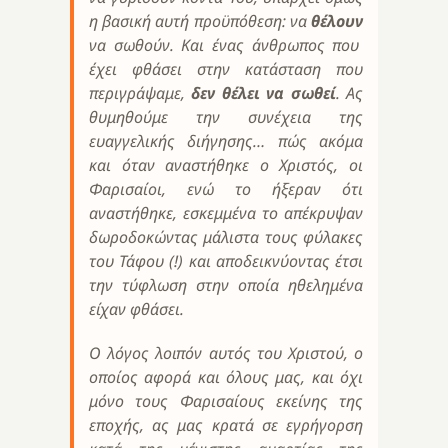
η βασική αυτή προϋπόθεση: να
θέλουν
να σωθούν. Και ένας άνθρωπος που
έχει φθάσει στην κατάσταση που
περιγράψαμε,
δεν θέλει να σωθεί
. Ας
θυμηθούμε την συνέχεια της
ευαγγελικής διήγησης… πώς ακόμα
και όταν αναστήθηκε ο Χριστός, οι
Φαρισαίοι, ενώ
το ήξεραν ότι
αναστήθηκε, εσκεμμένα το απέκρυψαν
δωροδοκώντας μάλιστα τους φύλακες
του Τάφου (!)
και αποδεικνύοντας έτσι
την τύφλωση στην οποία ηθελημένα
είχαν φθάσει.
Ο λόγος λοιπόν αυτός του Χριστού, ο
οποίος αφορά και όλους μας, και όχι
μόνο τους Φαρισαίους εκείνης της
εποχής, ας μας κρατά σε εγρήγορση