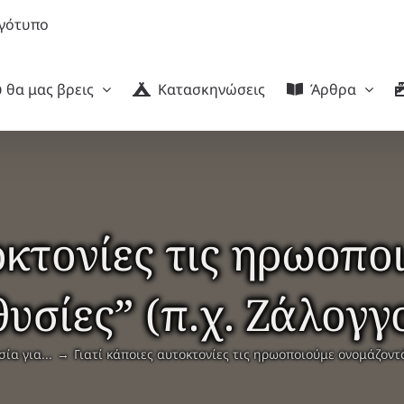
 θα μας βρεις
Κατασκηνώσεις
Άρθρα
οκτονίες τις ηρωοπ
θυσίες” (π.χ. Ζάλογγο
σία για...
Γιατί κάποιες αυτοκτονίες τις ηρωοποιούμε ονομάζοντάς