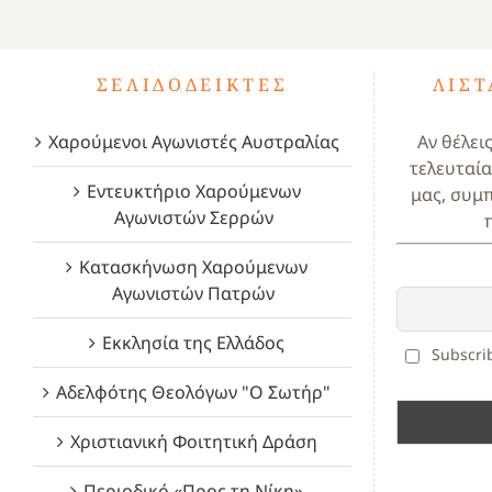
ΣΕΛΙΔΟΔΕΊΚΤΕΣ
ΛΊΣ
Χαρούμενοι Αγωνιστές Αυστραλίας
Αν θέλει
τελευταία
Εντευκτήριο Χαρούμενων
μας, συμ
Αγωνιστών Σερρών
Κατασκήνωση Χαρούμενων
Αγωνιστών Πατρών
Εκκλησία της Ελλάδος
Subscrib
Αδελφότης Θεολόγων "Ο Σωτήρ"
Χριστιανική Φοιτητική Δράση
Περιοδικό «Προς τη Νίκη»