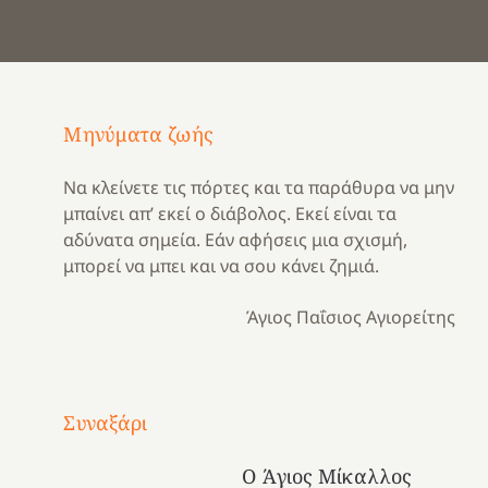
Μηνύματα ζωής
Να κλείνετε τις πόρτες και τα παράθυρα να μην
μπαίνει απ’ εκεί ο διάβολος. Εκεί είναι τα
αδύνατα σημεία. Εάν αφήσεις μια σχισμή,
μπορεί να μπει και να σου κάνει ζημιά.
Άγιος Παΐσιος Αγιορείτης
Με
τραγούδι
Συναξάρι
Μια
και
Κατασκηνωτικές
χρονιά
καρδιά
στιγμές
Ο Άγιος Μίκαλλος
αναμνήσεων…
στο
από