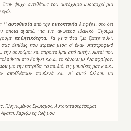
.
Στην ψυχή αντιθέτως του αυτόχειρα κυριαρχεί μια
υ εγώ.
ά: Η
αυτοθυσία
από την
αυτοκτονία
διαφέρει στο ότι
ν οποία αγαπώ, για ένα ανώτερο ιδανικό. Έχουμε
έχουμε
παθητικότητα
. Τα γεγονότα “με ξεπερνούν”,
 στις ελπίδες που έτρεφα μέσα σ’ έναν υπερτροφικό
, την αρνούμαι και παραιτούμαι από αυτήν. Αυτοί που
ολούνται στο Κούγκι κ.ο.κ., το κάνουν με ένα σφρίγος,
 μου
για την πατρίδα, τα παιδιά, τις γυναίκες μας κ.ο.κ.,
εν αποβλέπουν πουθενά και γι’ αυτό θέλουν να
ής, Πληγωμένος Εγωισμός, Αυτοκαταστρέφομαι
 Αγάπη, Χαρίζω τη ζωή μου