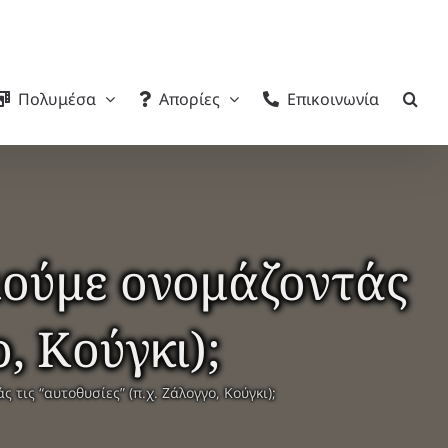
Πολυμέσα
Απορίες
Επικοινωνία
οιούμε ονομάζοντάς
, Κούγκι);
 τις “αυτοθυσίες” (π.χ. Ζάλογγο, Κούγκι);