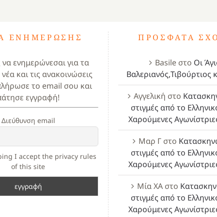
ΤΑ ΕΝΗΜΈΡΩΣΗΣ
ΠΡΌΣΦΑΤΑ ΣΧ
ς να ενημερώνεσαι για τα
Basile
στο
Οι Άγι
 νέα και τις ανακοινώσεις
Βαλεριανός,Τιβούρτιος κ
πλήρωσε το email σου και
Αγγελική
στο
Κατασκη
πάτησε εγγραφή!
στιγμές από το Ελληνικ
Χαρούμενες Αγωνίστριε
Διεύθυνση email
Μαρ Γ
στο
Κατασκην
στιγμές από το Ελληνικ
ing I accept the privacy rules
Χαρούμενες Αγωνίστριε
of this site
Μία ΧΑ
στο
Κατασκην
στιγμές από το Ελληνικ
Χαρούμενες Αγωνίστριε