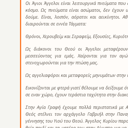
Οι Άγιοι Άγγελοι είναι
λειτουργικά
πνεύματα
που δ
κόσμο. Ως
πνεύματα
είναι ασώματοι, δεν έχουν 
δούμε. Είναι, λοιπόν, αόρατοι και αεικίνητοι. Α
διαιρούνται σε εννέα Τάγματα:
Θρόνοι, Χερουβείμ και Σεραφείμ, Εξουσίες, Κυριότη
Ως διάκονοι του Θεού οι Άγγελοι μεταφέρουν
μεσιτεύοντας για εμάς. Χαίρονται για τον αγ
στενοχωρούνται για την πτώση μας.
Ως αγγελιαφόροι και μεταφορείς μηνυμάτων στην ι
Εικονίζονται με φτερά γιατί θέλουμε να δείξουμε ότ
σε εναν χώρο, έχουν τεράστια ταχύτητα στην διακ
Στην Αγία Γραφή έχουμε πολλά περιστατικά με
Θεός στέλνει τον αρχάγγελο Γαβριήλ στην Πανα
γέννησης του Υιού του Θεού. Άγγελος Κυρίου παρο
θείο παιδί και τη μητέρα του στην Αίγυπτο για ν