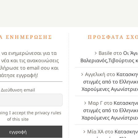
ΤΑ ΕΝΗΜΈΡΩΣΗΣ
ΠΡΌΣΦΑΤΑ ΣΧ
ς να ενημερώνεσαι για τα
Basile
στο
Οι Άγι
 νέα και τις ανακοινώσεις
Βαλεριανός,Τιβούρτιος κ
πλήρωσε το email σου και
Αγγελική
στο
Κατασκη
πάτησε εγγραφή!
στιγμές από το Ελληνικ
Χαρούμενες Αγωνίστριε
Διεύθυνση email
Μαρ Γ
στο
Κατασκην
στιγμές από το Ελληνικ
ing I accept the privacy rules
Χαρούμενες Αγωνίστριε
of this site
Μία ΧΑ
στο
Κατασκην