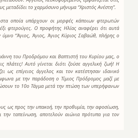
υς μεταδίδει το χαρμόσυνο μήνυμα “Χριστός Ανέστη”.
 στα οποία υπάρχουν οι μορφές κάποιων φτερωτών
 έξι φτερούγες. Ο προφήτης Ηλίας αναφέρει ότι αυτά
 ύμνο “Άγιος, Άγιος, Άγιος Κύριος Σαβαώθ, πλήρης ο
Ιωάννη του Προδρόμου και Βαπτιστή του Κυρίου μας, ο
ις πλάτες! Αυτό γίνεται διότι ζούσε αγγελική ζωή! Η
ει ως επίγειος άγγελος και τον κατέστησαν ιδανικό
φωνα με την παράδοση ο Τίμιος Πρόδρομος μαζί με
ρώσουν το 10ο Τάγμα μετά την πτώση των υπερήφανων
ους ως προς την υπακοή, την προθυμία, την αφοσίωση,
ι την ταπείνωση, αποτελούν αιώνια πρότυπα για τον