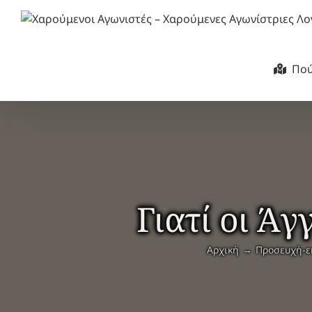
Μετάβαση
στο
περιεχόμενο
Πού
Γιατί οι Ά
Αρχική
Προσευχή-ε