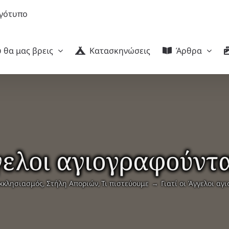
 θα μας βρεις
Κατασκηνώσεις
Άρθρα
γγελοι αγιογραφούντα
κκλησιασμός
Στήλη Αποριών
Τι πιστεύουμε
Γιατί οι Άγγελοι αγ