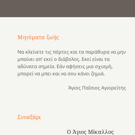
Μηνύματα ζωής
Να κλείνετε τις πόρτες και τα παράθυρα να μην
μπαίνει απ’ εκεί ο διάβολος. Εκεί είναι τα
αδύνατα σημεία. Εάν αφήσεις μια σχισμή,
μπορεί να μπει και να σου κάνει ζημιά.
Άγιος Παΐσιος Αγιορείτης
Με
τραγούδι
Συναξάρι
Μια
και
Κατασκηνωτικές
χρονιά
καρδιά
στιγμές
Ο Άγιος Μίκαλλος
αναμνήσεων…
στο
από