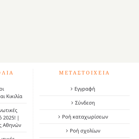
Η «άσκηση» στην Ορθοδοξία
έχουμε ιδιοτελή π
μήπως είναι καταπίεση του
3 Δεκεμβρίου, 2020
|
εαυτού μας;
8 Δεκεμβρίου, 2020
ΌΛΙΑ
ΜΕΤΑΣΤΟΙΧΕΊΑ
οι
Εγγραφή
αι Κικιλία
Σύνδεση
νωτικές
Ροή καταχωρίσεων
ό 2025! |
ς Αθηνών
Ροή σχολίων
ωτικές