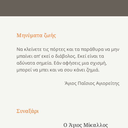
Μηνύματα ζωής
Να κλείνετε τις πόρτες και τα παράθυρα να μην
μπαίνει απ’ εκεί ο διάβολος. Εκεί είναι τα
αδύνατα σημεία. Εάν αφήσεις μια σχισμή,
μπορεί να μπει και να σου κάνει ζημιά.
Άγιος Παΐσιος Αγιορείτης
Με
τραγούδι
Συναξάρι
Μια
και
Κατασκηνωτικές
χρονιά
καρδιά
στιγμές
Ο Άγιος Μίκαλλος
αναμνήσεων…
στο
από