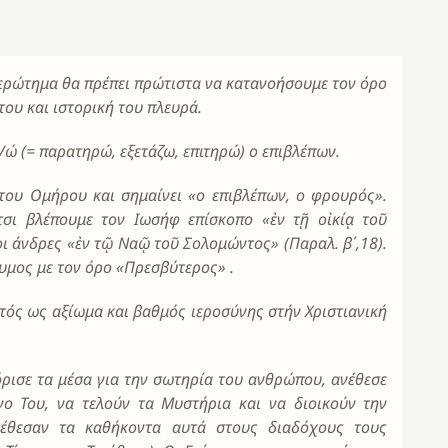
ερώτημα θα πρέπει πρώτιστα να κατανοήσουμε τον όρο
του και ιστορική του πλευρά.
ώ (= παρατηρώ, εξετάζω, επιτηρώ) ο επιβλέπων.
του Ομήρου και σημαίνει «ο επιβλέπων, ο φρουρός».
τσι βλέπουμε τον Ιωσήφ επίσκοπο «ἐν τῇ οἰκίᾳ τοῦ
σιοι άνδρες «ἐν τῷ Ναῷ τοῦ Σολομώντος» (Παραλ. β΄,18).
υμος με τον όρο «Πρεσβύτερος» .
τός ως αξίωμα και βαθμός ιεροσύνης στήν Χριστιανική
όρισε τα μέσα για την σωτηρία του ανθρώπου, ανέθεσε
ο Του, να τελούν τα Μυστήρια και να διοικούν την
νέθεσαν τα καθήκοντα αυτά στους διαδόχους τους