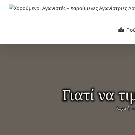
Μετάβαση
στο
περιεχόμενο
Πού
Γιατί να τ
Αρχική