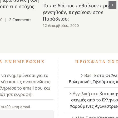
Τα παιδιά που πεθαίνουν πριν
νοποιεί ο στόχος
γεννηθούν, πηγαίνουν στον
Παράδεισο;
20
|
2 Comments
12 Δεκεμβρίου, 2020
ΤΑ ΕΝΗΜΈΡΩΣΗΣ
ΠΡΌΣΦΑΤΑ ΣΧ
ς να ενημερώνεσαι για τα
Basile
στο
Οι Άγι
 νέα και τις ανακοινώσεις
Βαλεριανός,Τιβούρτιος κ
πλήρωσε το email σου και
Αγγελική
στο
Κατασκη
πάτησε εγγραφή!
στιγμές από το Ελληνικ
Χαρούμενες Αγωνίστριε
Διεύθυνση email
Μαρ Γ
στο
Κατασκην