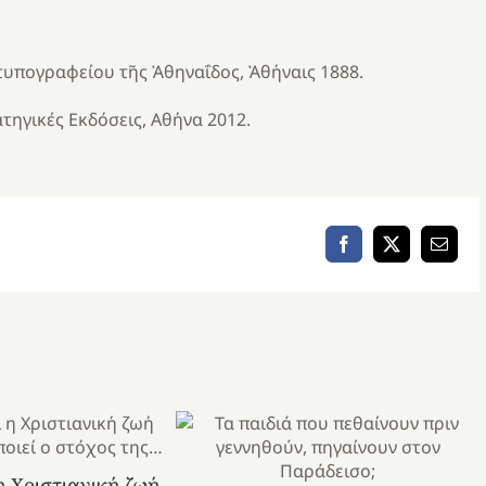
 τυπογραφείου τῆς Ἀθηναΐδος, Ἀθήναις 1888.
τηγικές Εκδόσεις, Αθήνα 2012.
Facebook
X
Email
 η Χριστιανική ζωή