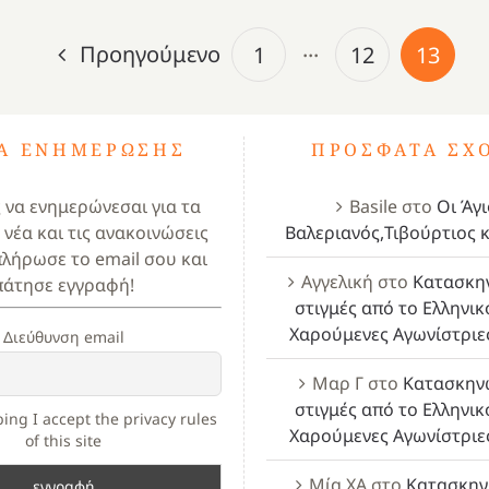
Προηγούμενο
1
···
12
13
ΤΑ ΕΝΗΜΈΡΩΣΗΣ
ΠΡΌΣΦΑΤΑ ΣΧ
ς να ενημερώνεσαι για τα
Basile
στο
Οι Άγι
 νέα και τις ανακοινώσεις
Βαλεριανός,Τιβούρτιος κ
πλήρωσε το email σου και
Αγγελική
στο
Κατασκη
πάτησε εγγραφή!
στιγμές από το Ελληνικ
Χαρούμενες Αγωνίστριε
Διεύθυνση email
Μαρ Γ
στο
Κατασκην
στιγμές από το Ελληνικ
ing I accept the privacy rules
Χαρούμενες Αγωνίστριε
of this site
Μία ΧΑ
στο
Κατασκην