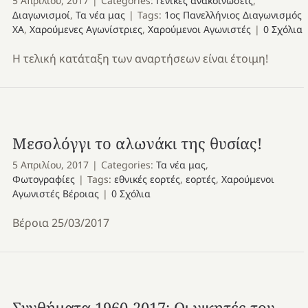
5 Απριλίου, 2017
|
Categories:
Γενικές ανακοινώσεις
,
Διαγωνισμοί
,
Τα νέα μας
|
Tags:
1ος Πανελλήνιος Διαγωνισμός
ΧΑ
,
Χαρούμενες Αγωνίστριες
,
Χαρούμενοι Αγωνιστές
|
0 Σχόλια
Η τελική κατάταξη των αναρτήσεων είναι έτοιμη!
Μεσολόγγι το αλωνάκι της θυσίας!
5 Απριλίου, 2017
|
Categories:
Τα νέα μας
,
Φωτογραφίες
|
Tags:
εθνικές εορτές
,
εορτές
,
Χαρούμενοι
Αγωνιστές Βέροιας
|
0 Σχόλια
Βέροια 25/03/2017
Συνθήματα 1960-2017: Οι νικητές του