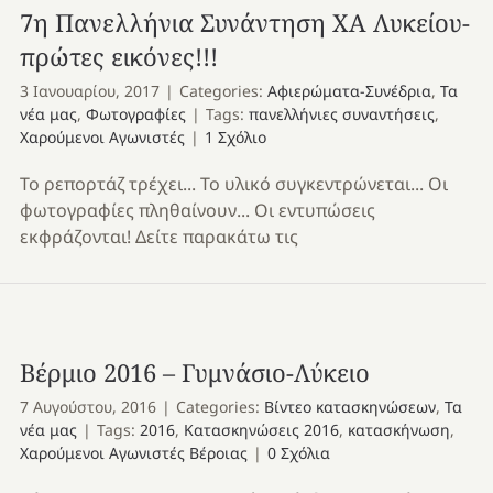
7η Πανελλήνια Συνάντηση ΧΑ Λυκείου-
πρώτες εικόνες!!!
3 Ιανουαρίου, 2017
|
Categories:
Αφιερώματα-Συνέδρια
,
Τα
νέα μας
,
Φωτογραφίες
|
Tags:
πανελλήνιες συναντήσεις
,
Χαρούμενοι Αγωνιστές
|
1 Σχόλιο
Το ρεπορτάζ τρέχει... Το υλικό συγκεντρώνεται... Οι
φωτογραφίες πληθαίνουν... Οι εντυπώσεις
εκφράζονται! Δείτε παρακάτω τις
Βέρμιο 2016 – Γυμνάσιο-Λύκειο
7 Αυγούστου, 2016
|
Categories:
Βίντεο κατασκηνώσεων
,
Τα
νέα μας
|
Tags:
2016
,
Κατασκηνώσεις 2016
,
κατασκήνωση
,
Χαρούμενοι Αγωνιστές Βέροιας
|
0 Σχόλια