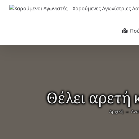
Μετάβαση
στο
περιεχόμενο
Πού
Θέλει αρετή
Αρχική
Ανα