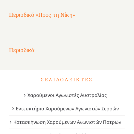
Περιοδικό «Προς τη Νίκη»
Αφιέρωμα
στην
1
Επανάσταση
Σύμψυχοι,
Σύμψυχοι,
Σύμψυχοι,
2
του
Δεκέμβριος
Μάιος
Μάρτιος
Περιοδικά
3
1821
2023!
2023!
2023!
4
ΣΕΛΙΔΟΔΕΊΚΤΕΣ
Χαρούμενοι Αγωνιστές Αυστραλίας
Εντευκτήριο Χαρούμενων Αγωνιστών Σερρών
Κατασκήνωση Χαρούμενων Αγωνιστών Πατρών