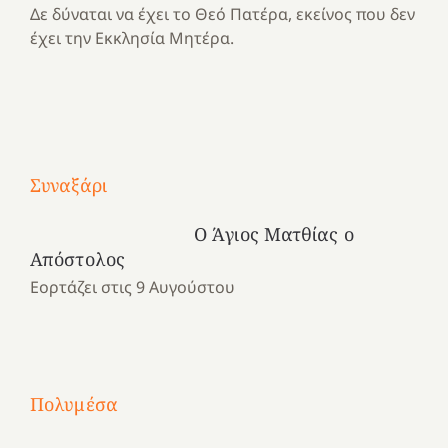
Δε δύναται να έχει το Θεό Πατέρα, εκείνος που δεν
έχει την Εκκλησία Μητέρα.
Με
τραγούδι
Συναξάρι
Μια
και
Κατασκηνωτικές
χρονιά
καρδιά
στιγμές
Ο Άγιος Ματθίας ο
αναμνήσεων…
στο
από
Απόστολος
ένα
Νοσοκομείο
το
Εορτάζει στις 9 Αυγούστου
καλοκαίρι
“Ερυθρός
Ελληνικό
προσμονής!
Σταυρός”!
2025!
|
|
|
1
Χαρούμενες
Χαρούμενες
Χαρούμενες
«50
2
Αγωνίστριες
Αγωνίστριες
Αγωνίστριες
χρόνια
Πολυμέσα
3
Αθηνών
Αθηνών
Αθηνών
καρτερούμεν»
4