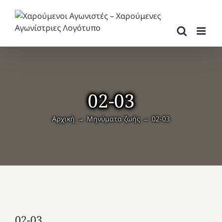
Μετάβαση
στο
περιεχόμενο
02-03
Αρχική
Μηνύματα ζωής
02-03
02-03