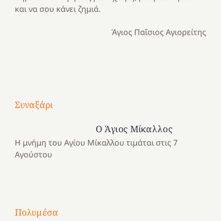
και να σου κάνει ζημιά.
Άγιος Παΐσιος Αγιορείτης
Με
τραγούδι
Συναξάρι
Μια
και
Κατασκηνωτικές
χρονιά
καρδιά
στιγμές
Ο Άγιος Μίκαλλος
αναμνήσεων…
στο
από
Η μνήμη του Αγίου Μίκαλλου τιμάται στις 7
ένα
Νοσοκομείο
το
Αγούστου
καλοκαίρι
“Ερυθρός
Ελληνικό
προσμονής!
Σταυρός”!
2025!
|
|
|
1
Χαρούμενες
Χαρούμενες
Χαρούμενες
«50
2
Αγωνίστριες
Αγωνίστριες
Αγωνίστριες
χρόνια
Πολυμέσα
3
Αθηνών
Αθηνών
Αθηνών
καρτερούμεν»