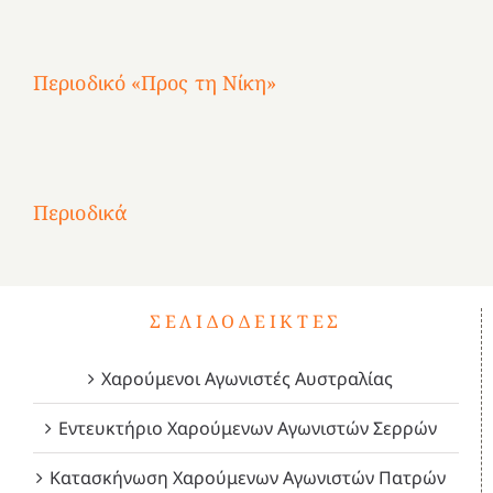
4
Περιοδικό «Προς τη Νίκη»
Αφιέρωμα
στην
1
Επανάσταση
Σύμψυχοι,
Σύμψυχοι,
Σύμψυχοι,
2
του
Δεκέμβριος
Μάιος
Μάρτιος
Περιοδικά
3
1821
2023!
2023!
2023!
4
ΣΕΛΙΔΟΔΕΊΚΤΕΣ
Χαρούμενοι Αγωνιστές Αυστραλίας
Εντευκτήριο Χαρούμενων Αγωνιστών Σερρών
Κατασκήνωση Χαρούμενων Αγωνιστών Πατρών